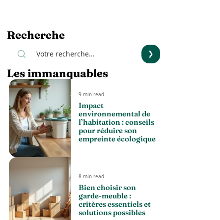
Recherche
Les immanquables
9 min read
Impact
environnemental de
l’habitation : conseils
pour réduire son
empreinte écologique
8 min read
Bien choisir son
garde-meuble :
critères essentiels et
solutions possibles